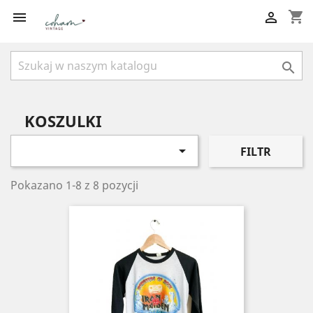
shopping_cart



KOSZULKI

FILTR
Pokazano 1-8 z 8 pozycji