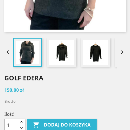


GOLF EDERA
150,00 zł
Brutto
Ilość

DODAJ DO KOSZYKA